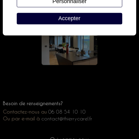
Personnaliser
Accepter
Besoin de renseignements?
Contactez-nous au
06 08 54 10 10
Ou par e-mail à
contact@
thierrycarel.fr