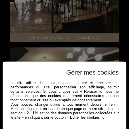
Gérer mes cookies
Le site utilise des cookies pour mesurer et améliorer les
performances du site, personnaliser son affichage, fournir
certains services. Si vous cliquez sur « Refuser », nous ne
déposerons que des cookies strictement nécessaires au bon
fonctionnement du site ou exemptés de consentement.
La Brasserie l’Abeille - Laguiole (12)
Vous pouvez changer d’avis à tout moment depuis le lien «
Mentions légales » en bas de chaque page de notre site, dans la
section « 2.1 Utilisation des données personnelles collectées sur
le site » en cliquant sur le bouton « Editer les cookies ».