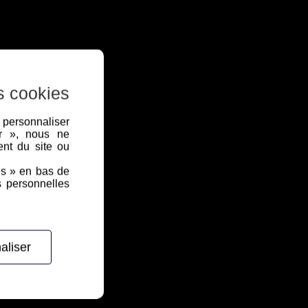
s cookies
, personnaliser
er », nous ne
nt du site ou
es » en bas de
s personnelles
aliser