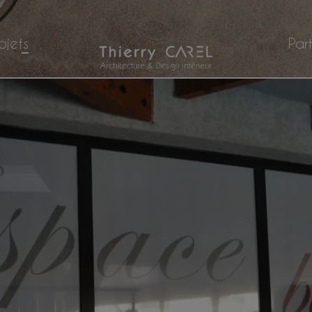
ojets
Par