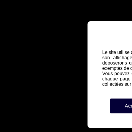
Le site utilis
son affichag
déposerons q
exemptés de 
Vous pouvez c
chaque page d
collectées sur 
Ac