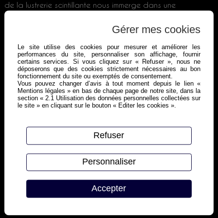
de la lustrerie scintillante nous immerge dans une
atmosphère réconfortante et douce. Le bar de plus de 10
mètres de long a été traité comme un élément à part
Gérer mes cookies
entière de la brasserie, une façade dynamique et
chaleureuse, une piste en inox brossé souligné par un listel
Le site utilise des cookies pour mesurer et améliorer les
performances du site, personnaliser son affichage, fournir
en verre fluté opale.
certains services. Si vous cliquez sur « Refuser », nous ne
déposerons que des cookies strictement nécessaires au bon
fonctionnement du site ou exemptés de consentement.
La moquette délimite et met en évidence l’espace
Vous pouvez changer d’avis à tout moment depuis le lien «
restaurant. Elle contribue au traitement acoustique
Mentions légales » en bas de chaque page de notre site, dans la
section « 2.1 Utilisation des données personnelles collectées sur
accentué par les dalles situées sous le plafond.
le site » en cliquant sur le bouton « Editer les cookies ».
Refuser
Personnaliser
Accepter